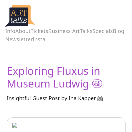
Info
About
Tickets
Business ArtTalks
Specials
Blog
Newsletter
Insta
Exploring Fluxus in
Museum Ludwig 🤩
Insightful Guest Post by Ina Kapper 🤗